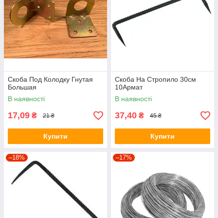
Скоба Под Колодку Гнутая
Скоба На Стропило 30см
Большая
10Армат
В наявності
В наявності
17,09
37,40
₴
₴
21 ₴
45 ₴
Купити
Купити
–18%
–17%