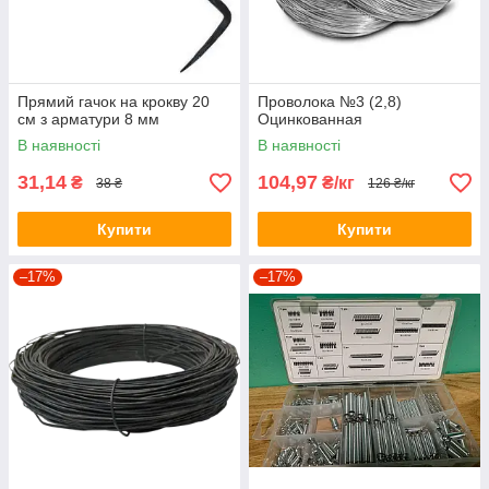
Прямий гачок на крокву 20
Проволока №3 (2,8)
см з арматури 8 мм
Оцинкованная
В наявності
В наявності
31,14
104,97
₴
₴/кг
38 ₴
126 ₴/кг
Купити
Купити
–17%
–17%