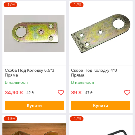
–17%
–17%
Скоба Под Колодку 6,5*3
Скоба Под Колодку 4*8
Пряма
Пряма
В наявності
В наявності
34,90
39
₴
₴
42 ₴
47 ₴
Купити
Купити
–19%
–17%