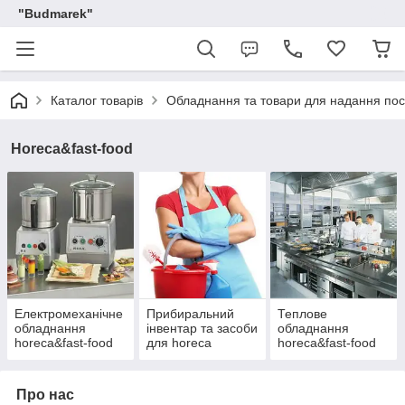
"Budmarek"
Каталог товарів
Обладнання та товари для надання пос
Horeca&fast-food
Електромеханічне
Прибиральний
Теплове
обладнання
інвентар та засоби
обладнання
horeca&fast-food
для horeca
horeca&fast-food
Про нас