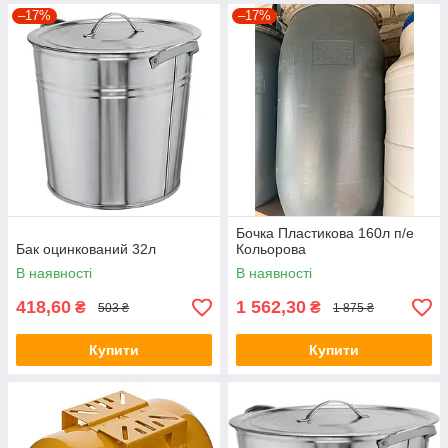
–17%
–17%
Бочка Пластикова 160л п/е
Бак оцинкований 32л
Кольорова
В наявності
В наявності
418,60
1 562,30
₴
₴
503 ₴
1 875 ₴
Купити
Купити