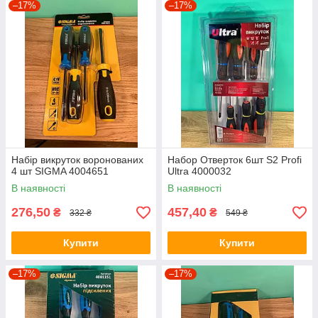
–17%
–17%
Набір викруток воронованих
Набор Отверток 6шт S2 Profi
4 шт SIGMA 4004651
Ultra 4000032
В наявності
В наявності
276,50
457,40
₴
₴
332 ₴
549 ₴
Купити
Купити
–17%
–17%