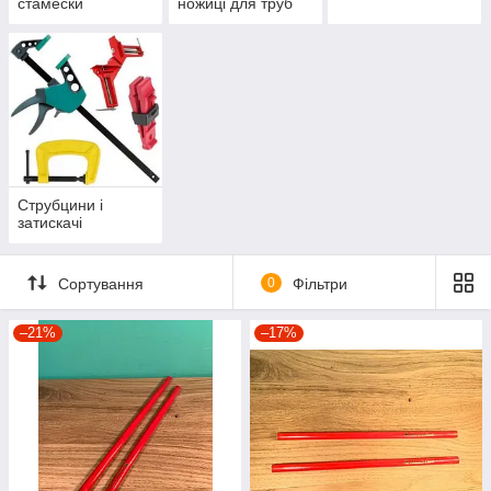
стамески
ножиці для труб
Струбцини і
затискачі
Сортування
0
Фільтри
–21%
–17%