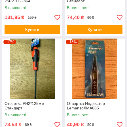
250V YT-2864
Стандарт
В наявності
В наявності
131,95
74,40
₴
₴
159 ₴
90 ₴
Купити
Купити
–17%
–18%
Отвертка РН2*125мм
Отвертка Индикатор
Стандарт
LemansoЛМА085
В наявності
В наявності
73,53
40,90
₴
₴
89 ₴
50 ₴