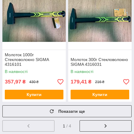
Молоток 1000г
Стекловолокно SIGMA
Молоток 300г Стекловолокно
4316101
SIGMA 4316031
В наявності
В наявності
357,97
179,41
₴
₴
430 ₴
216 ₴
Купити
Купити
Показати ще
1
/ 4