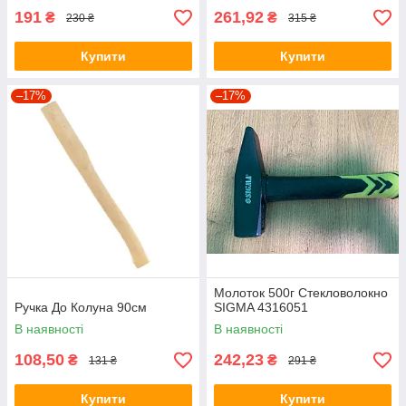
191
261,92
₴
₴
230 ₴
315 ₴
Купити
Купити
–17%
–17%
Молоток 500г Стекловолокно
Ручка До Колуна 90см
SIGMA 4316051
В наявності
В наявності
108,50
242,23
₴
₴
131 ₴
291 ₴
Купити
Купити