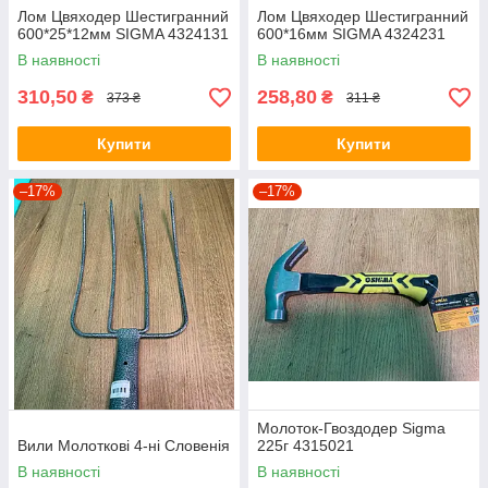
Лом Цвяходер Шестигранний
Лом Цвяходер Шестигранний
600*25*12мм SIGMA 4324131
600*16мм SIGMA 4324231
В наявності
В наявності
310,50
258,80
₴
₴
373 ₴
311 ₴
Купити
Купити
–17%
–17%
Молоток-Гвоздодер Sigma
Вили Молоткові 4-ні Словенія
225г 4315021
В наявності
В наявності