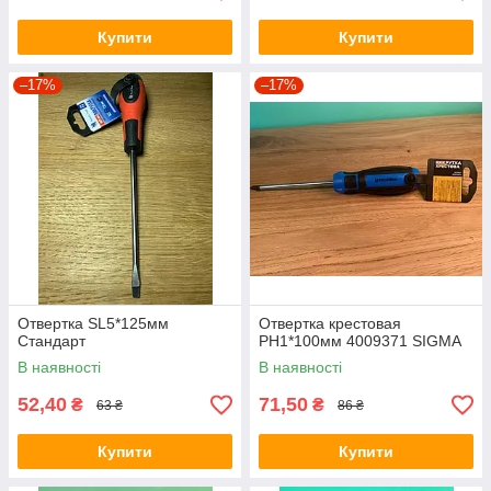
Купити
Купити
–17%
–17%
Отвертка SL5*125мм
Отвертка крестовая
Стандарт
PH1*100мм 4009371 SIGMA
В наявності
В наявності
52,40
71,50
₴
₴
63 ₴
86 ₴
Купити
Купити