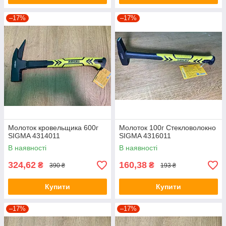
–17%
–17%
Молоток кровельщика 600г
Молоток 100г Стекловолокно
SIGMA 4314011
SIGMA 4316011
В наявності
В наявності
324,62
160,38
₴
₴
390 ₴
193 ₴
Купити
Купити
–17%
–17%