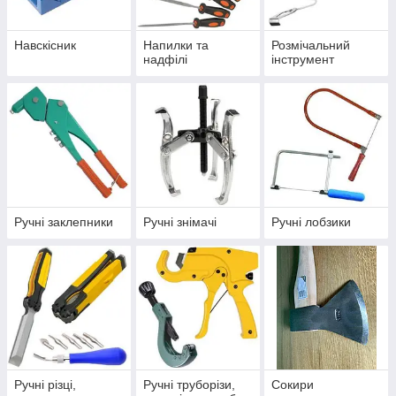
Навскісник
Напилки та
Розмічальний
надфілі
інструмент
Ручні заклепники
Ручні знімачі
Ручні лобзики
Ручні різці,
Ручні труборізи,
Сокири