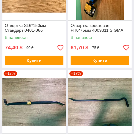
Отвертка SL6*150мм
Отвертка крестовая
Стандарт 0401-066
PH0*75мм 4009311 SIGMA
В наявності
В наявності
74,40
61,70
₴
₴
90 ₴
75 ₴
Купити
Купити
–17%
–17%