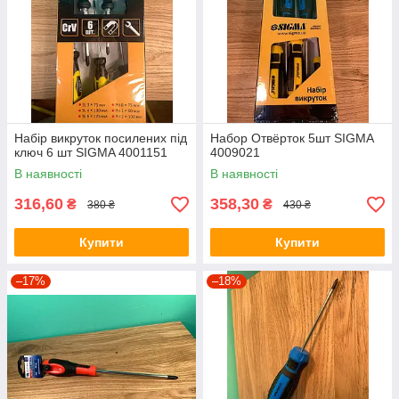
Набір викруток посилених під
Набор Отвёрток 5шт SIGMA
ключ 6 шт SIGMA 4001151
4009021
В наявності
В наявності
316,60
358,30
₴
₴
380 ₴
430 ₴
Купити
Купити
–17%
–18%