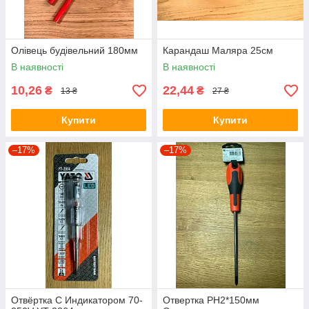
Олівець будівельний 180мм
Карандаш Маляра 25см
В наявності
В наявності
10,26
22,44
₴
₴
13 ₴
27 ₴
Купити
Купити
–17%
–17%
Отвёртка С Индикатором 70-
Отвертка PH2*150мм