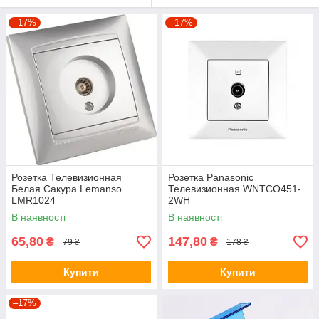
–17%
–17%
Розетка Телевизионная
Розетка Panasonic
Белая Сакура Lemanso
Телевизионная WNTCO451-
LMR1024
2WH
В наявності
В наявності
65,80
147,80
₴
₴
79 ₴
178 ₴
Купити
Купити
–17%