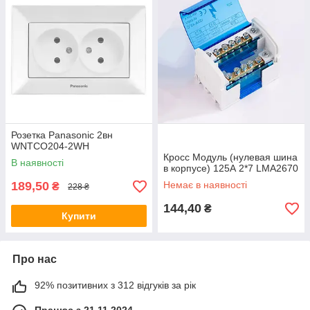
Розетка Panasonic 2вн
WNTCO204-2WH
Кросс Модуль (нулевая шина
В наявності
в корпусе) 125А 2*7 LMA2670
189,50
Немає в наявності
₴
228 ₴
144,40
₴
Купити
Про нас
92% позитивних з 312 відгуків за рік