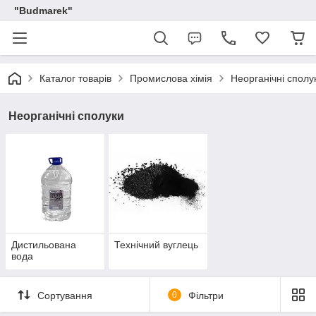
"Budmarek"
Каталог товарів
Промислова хімія
Неорганічні сполу
Неорганічні сполуки
Дистильована
Технічний вуглець
вода
Сортування
0
Фільтри