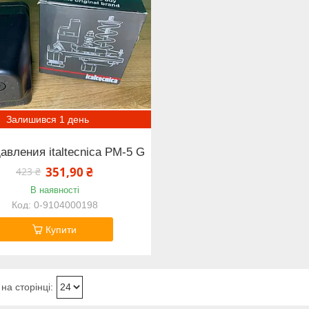
Залишився 1 день
авления italtecnica PM-5 G
351,90 ₴
423 ₴
В наявності
0-9104000198
Купити