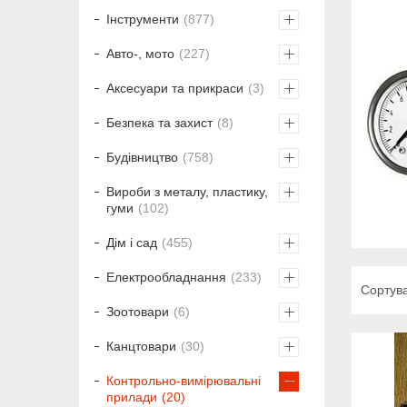
Інструменти
877
Авто-, мото
227
Аксесуари та прикраси
3
Безпека та захист
8
Будівництво
758
Вироби з металу, пластику,
гуми
102
Дім і сад
455
Електрообладнання
233
Зоотовари
6
Канцтовари
30
Контрольно-вимірювальні
прилади
20