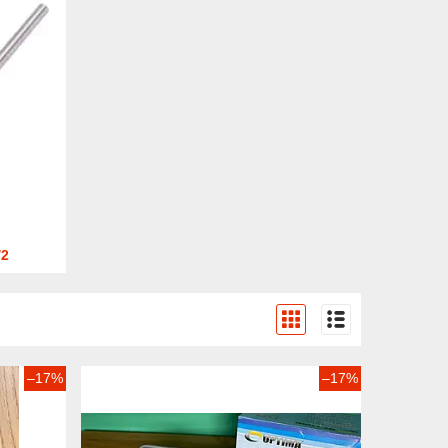
2
–17%
–17%