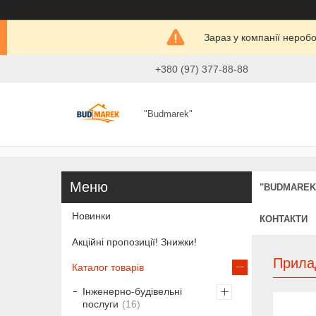
Зараз у компанії нероб
+380 (97) 377-88-88
"Budmarek"
"BUDMAREK
Новинки
КОНТАКТИ
Акційні пропозиції! Знижки!
Прила
Каталог товарів
Інженерно-будівельні
послуги
16