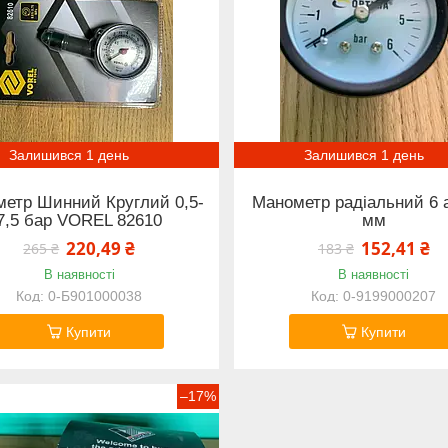
Залишився 1 день
Залишився 1 день
етр Шинний Круглий 0,5-
Манометр радіальний 6 
7,5 бар VOREL 82610
мм
220,49 ₴
152,41 ₴
265 ₴
183 ₴
В наявності
В наявності
0-Б901000038
0-9199000207
Купити
Купити
–17%