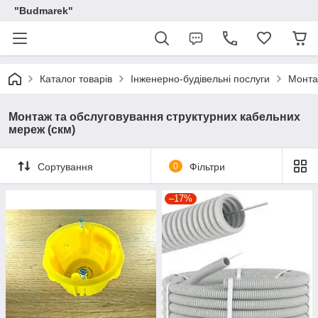
"Budmarek"
Каталог товарів
Інженерно-будівельні послуги
Монта
Монтаж та обслуговування структурних кабельних
мереж (скм)
Сортування
0
Фільтри
–17%