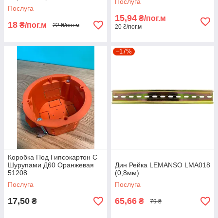
Послуга
Послуга
15,94
₴/пог.м
18
₴/пог.м
22 ₴/пог.м
20 ₴/пог.м
–17%
Коробка Под Гипсокартон С
Шурупами Д60 Оранжевая
Дин Рейка LEMANSO LMA018
51208
(0,8мм)
Послуга
Послуга
17,50
65,66
₴
₴
79 ₴