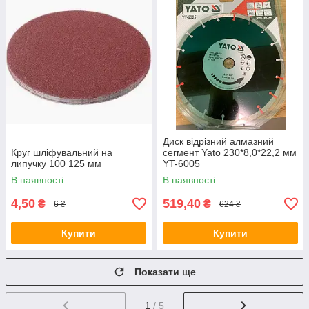
Диск відрізний алмазний
Круг шліфувальний на
сегмент Yato 230*8,0*22,2 мм
липучку 100 125 мм
YT-6005
В наявності
В наявності
4,50
519,40
₴
₴
6 ₴
624 ₴
Купити
Купити
Показати ще
1
/ 5