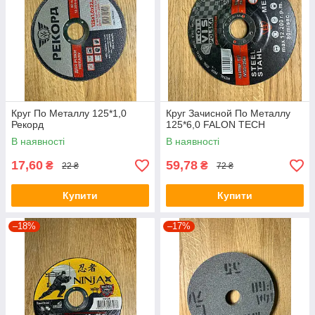
Круг По Металлу 125*1,0
Круг Зачисной По Металлу
Рекорд
125*6,0 FALON TECH
В наявності
В наявності
17,60
59,78
₴
₴
22 ₴
72 ₴
Купити
Купити
–18%
–17%