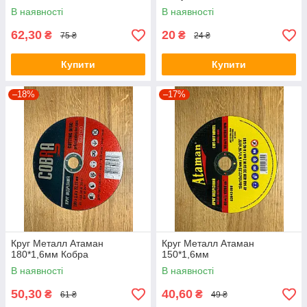
В наявності
В наявності
62,30
20
₴
₴
75 ₴
24 ₴
Купити
Купити
–18%
–17%
Круг Металл Атаман
Круг Металл Атаман
180*1,6мм Кобра
150*1,6мм
В наявності
В наявності
50,30
40,60
₴
₴
61 ₴
49 ₴