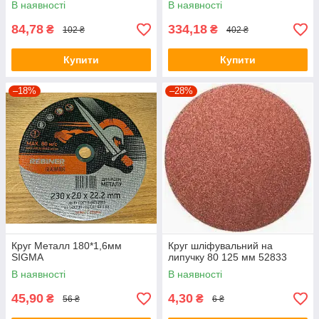
В наявності
В наявності
84,78
334,18
₴
₴
102 ₴
402 ₴
Купити
Купити
–18%
–28%
Круг Металл 180*1,6мм
Круг шліфувальний на
SIGMA
липучку 80 125 мм 52833
В наявності
В наявності
45,90
4,30
₴
₴
56 ₴
6 ₴