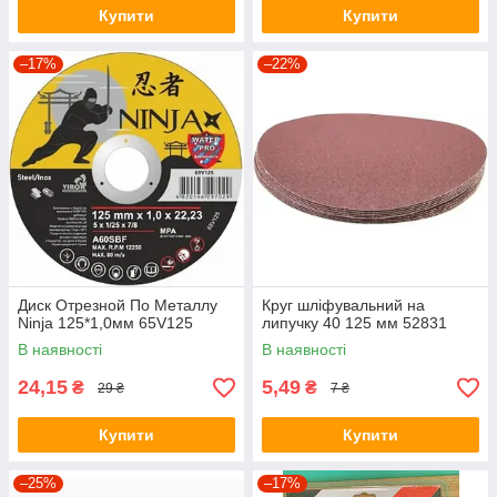
Купити
Купити
–17%
–22%
Диск Отрезной По Металлу
Круг шліфувальний на
Ninja 125*1,0мм 65V125
липучку 40 125 мм 52831
В наявності
В наявності
24,15
5,49
₴
₴
29 ₴
7 ₴
Купити
Купити
–25%
–17%