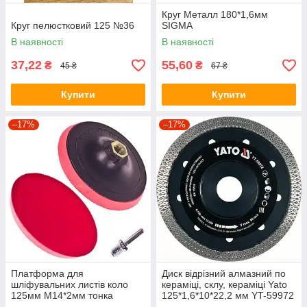
Круг Металл 180*1,6мм
Круг пелюстковий 125 №36
SIGMA
В наявності
В наявності
37,22
55,60
₴
₴
45 ₴
67 ₴
Купити
Купити
–17%
–17%
Платформа для
Диск відрізний алмазний по
шліфувальних листів коло
кераміці, склу, кераміці Yato
125мм М14*2мм тонка
125*1,6*10*22,2 мм YT-59972