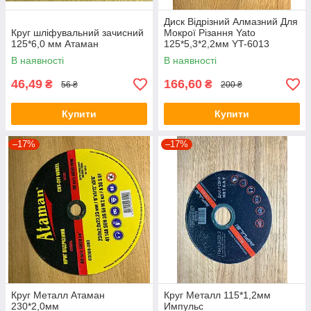
Диск Відрізний Алмазний Для
Круг шліфувальний зачисний
Мокрої Різання Yato
125*6,0 мм Атаман
125*5,3*2,2мм YT-6013
В наявності
В наявності
46,49
166,60
₴
₴
56 ₴
200 ₴
Купити
Купити
–17%
–17%
Круг Металл Атаман
Круг Металл 115*1,2мм
230*2,0мм
Импульс