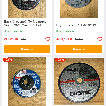
Диск Отрезной По Металлу
Ninja 125*1,2мм 65V126
Круг точильний 175*20*32
В наявності
В наявності
26,25
440,50
₴
₴
32 ₴
529 ₴
Купити
Купити
–17%
–17%