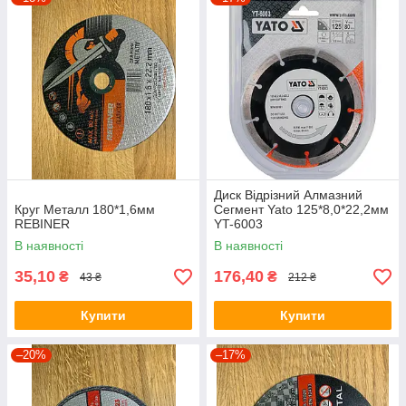
Диск Відрізний Алмазний
Круг Металл 180*1,6мм
Сегмент Yato 125*8,0*22,2мм
REBINER
YT-6003
В наявності
В наявності
35,10
176,40
₴
₴
43 ₴
212 ₴
Купити
Купити
–20%
–17%