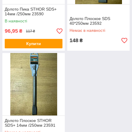
Долото Пика STHOR SDS+
14мм /250мм 23590
Долото Плоское SDS
В наявності
40*250мм 23592
96,95
Немає в наявності
₴
117 ₴
148
₴
Купити
Долото Плоское STHOR
SDS+ 14мм /250мм 23591