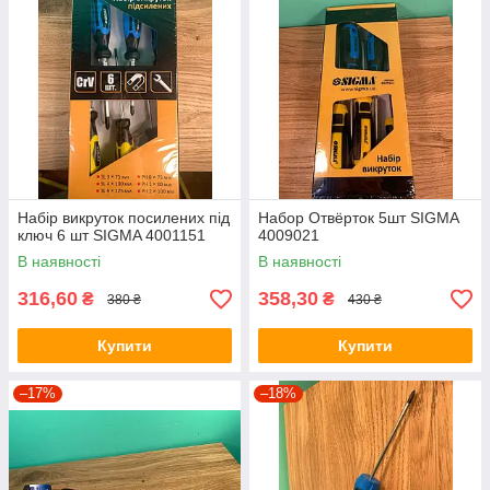
Набір викруток посилених під
Набор Отвёрток 5шт SIGMA
ключ 6 шт SIGMA 4001151
4009021
В наявності
В наявності
316,60
358,30
₴
₴
380 ₴
430 ₴
Купити
Купити
–17%
–18%