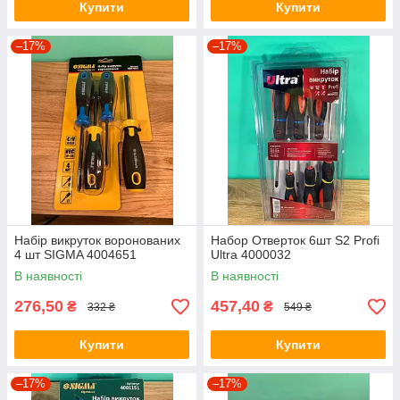
Купити
Купити
–17%
–17%
Набір викруток воронованих
Набор Отверток 6шт S2 Profi
4 шт SIGMA 4004651
Ultra 4000032
В наявності
В наявності
276,50
457,40
₴
₴
332 ₴
549 ₴
Купити
Купити
–17%
–17%