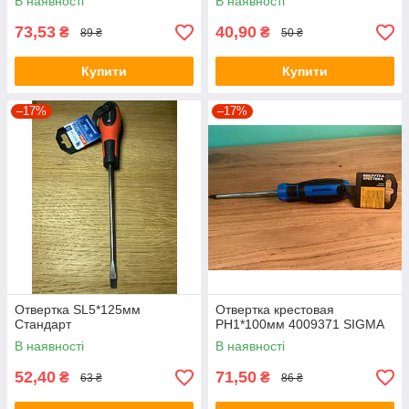
В наявності
В наявності
73,53
40,90
₴
₴
89 ₴
50 ₴
Купити
Купити
–17%
–17%
Отвертка SL5*125мм
Отвертка крестовая
Стандарт
PH1*100мм 4009371 SIGMA
В наявності
В наявності
52,40
71,50
₴
₴
63 ₴
86 ₴