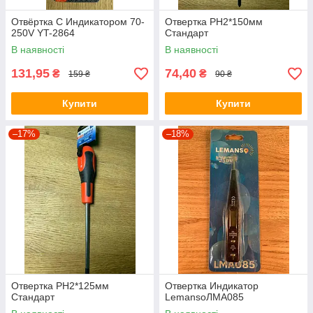
Отвёртка С Индикатором 70-
Отвертка PH2*150мм
250V YT-2864
Стандарт
В наявності
В наявності
131,95
74,40
₴
₴
159 ₴
90 ₴
Купити
Купити
–17%
–18%
Отвертка РН2*125мм
Отвертка Индикатор
Стандарт
LemansoЛМА085