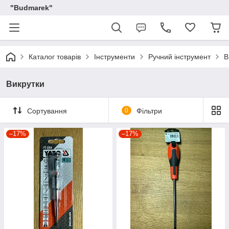
"Budmarek"
Каталог товарів
Інструменти
Ручний інструмент
В
Викрутки
Сортування
0
Фільтри
–17%
–17%