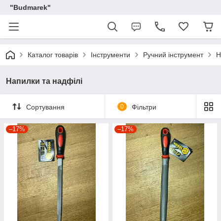
"Budmarek"
Каталог товарів
Інструменти
Ручний інструмент
Н
Напилки та надфілі
Сортування
0
Фільтри
–17%
–17%