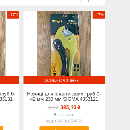
–17%
–17%
Залишився 1 день
труб 0-
Ножиці для пластикових труб 0-
33131
42 мм 230 мм SIGMA 4333121
385,10 ₴
463 ₴
В наявності
0-0806050059