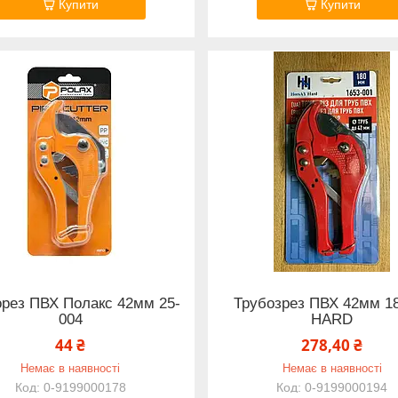
Купити
Купити
рез ПВХ Полакс 42мм 25-
Трубозрез ПВХ 42мм 1
004
HARD
44 ₴
278,40 ₴
Немає в наявності
Немає в наявності
0-9199000178
0-9199000194