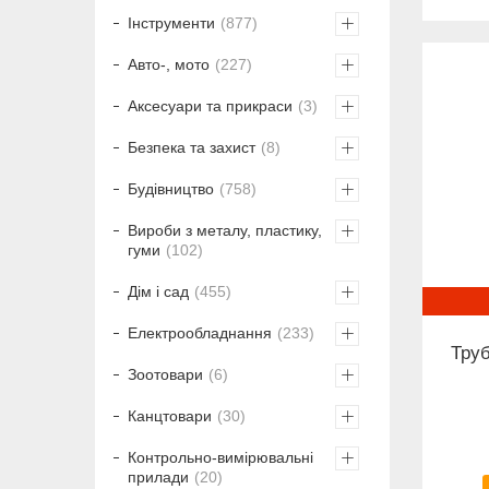
Інструменти
877
Авто-, мото
227
Аксесуари та прикраси
3
Безпека та захист
8
Будівництво
758
Вироби з металу, пластику,
гуми
102
Дім і сад
455
Електрообладнання
233
Труб
Зоотовари
6
Канцтовари
30
Контрольно-вимірювальні
прилади
20