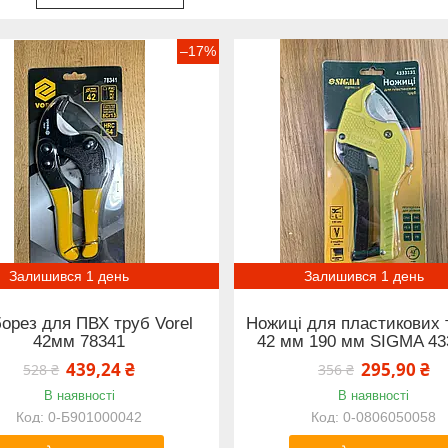
–17%
Залишився 1 день
Залишився 1 день
орез для ПВХ труб Vorel
Ножиці для пластикових 
42мм 78341
42 мм 190 мм SIGMA 43
439,24 ₴
295,90 ₴
528 ₴
356 ₴
В наявності
В наявності
0-Б901000042
0-0806050058