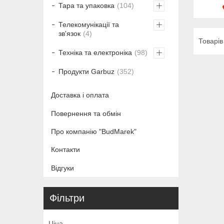
Тара та упаковка
104
Телекомунікації та
зв'язок
4
Техніка та електроніка
98
Продукти Garbuz
352
Доставка і оплата
Повернення та обмін
Про компанію "BudMarek"
Контакти
Відгуки
Фільтри
Ціна