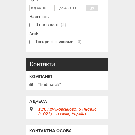
Наявність
В наявності
3
Акція
Товари зі знижками
3
Контакти
"Budmarek"
вул. Кручковського, 5 (Індекс
81021), Нагачів, Україна