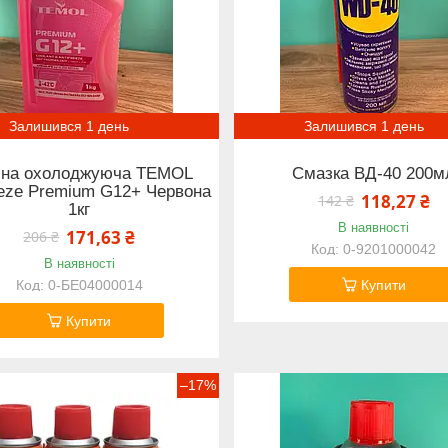
Залишився 1 день
Залишився 1 день
ина охолоджуюча ТEMOL
Смазка ВД-40 200м
eeze Premium G12+ Червона
118,27 ₴
142 ₴
1кг
В наявності
171,63 ₴
206 ₴
0-9201000042
В наявності
0-БЕ04000014
Купити
Купити
–17%