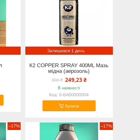
Залишився 1 день
л
К2 COPPER SPRAY 400ML Мазь
мідна (аерозоль)
249,23 ₴
300 ₴
В наявності
0-БА00000004
Купити
–17%
–17%