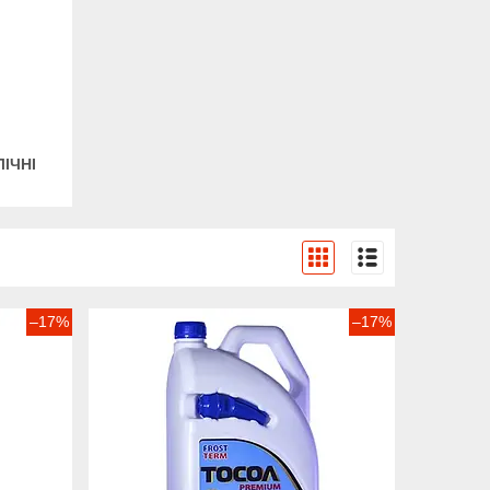
ЛІЧНІ
–17%
–17%