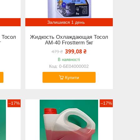
Залишився 1 день
 Тосол
Жидкость Охлаждающая Тосол
г
АМ-40 Frostterm 5кг
399,08 ₴
479 ₴
В наявності
0-БЕ04000002
Купити
–17%
–17%