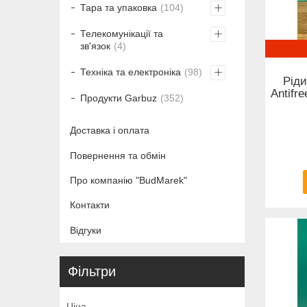
Тара та упаковка
104
Телекомунікації та
зв'язок
4
Техніка та електроніка
98
Рід
Antifr
Продукти Garbuz
352
Доставка і оплата
Повернення та обмін
Про компанію "BudMarek"
Контакти
Відгуки
Фільтри
Ціна