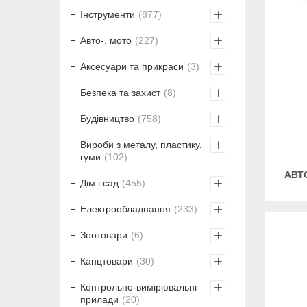
Інструменти
877
Авто-, мото
227
Аксесуари та прикраси
3
Безпека та захист
8
Будівництво
758
Вироби з металу, пластику,
гуми
102
АВТ
Дім і сад
455
Електрообладнання
233
Зоотовари
6
Канцтовари
30
Контрольно-вимірювальні
прилади
20