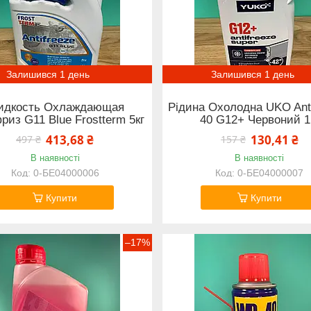
Залишився 1 день
Залишився 1 день
дкость Охлаждающая
Рідина Охолодна UKO Anti
риз G11 Blue Frostterm 5кг
40 G12+ Червоний 1
413,68 ₴
130,41 ₴
497 ₴
157 ₴
В наявності
В наявності
0-БЕ04000006
0-БЕ04000007
Купити
Купити
–17%