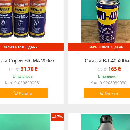
Залишився 1 день
Залишився 1 день
зка Спрей SIGMA 200мл
Смазка ВД-40 400м
91,70 ₴
165 ₴
111 ₴
198 ₴
В наявності
В наявності
0-0208990061
0-0208990030
Купити
Купити
–17%