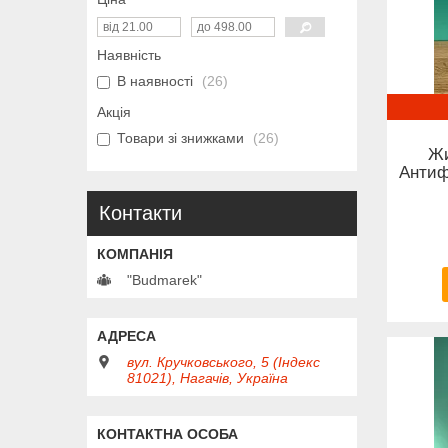
Наявність
В наявності
26
Акція
Товари зі знижками
26
Жи
Антиф
Контакти
"Budmarek"
вул. Кручковського, 5 (Індекс
81021), Нагачів, Україна