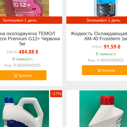
Залишився 1 день
Залишився 1 день
ина охолоджуюча ТЕМОЛ
Жидкость Охлаждающая
eeze Premium G12+ Червона
АМ-40 Frostterm 1к
5кг
91,59 ₴
110 ₴
484,88 ₴
582 ₴
В наявності
В наявності
0-БЕ04000001
0-БЕ04000015
Купити
Купити
–17%