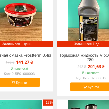
Залишився 1 день
Залишився 1 день
ная смазка Frostterm 0,4кг
Тормозная жидкость VipO
780г
141,27 ₴
170 ₴
201,63 ₴
242 ₴
В наявності
В наявності
0-БЕ01000003
0-БЕ07000012
Купити
Купити
–17%