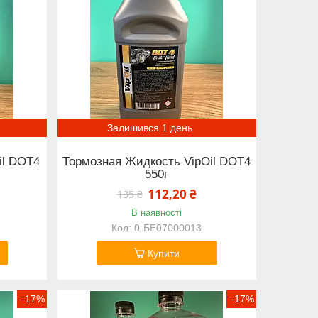
Залишився 1 день
il DOT4
Тормозная Жидкость VipOil DOT4
550г
112,20 ₴
135 ₴
В наявності
0-БЕ07000013
Купити
–17%
–17%