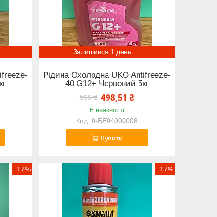
Залишився 1 день
freeze-
Рідина Охолодна UKO Antifreeze-
кг
40 G12+ Червоний 5кг
498,51 ₴
599 ₴
В наявності
0-БЕ04000008
Купити
–17%
–17%