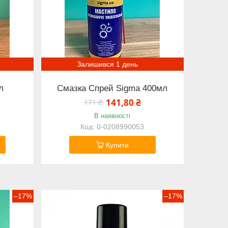
Залишився 1 день
л
Смазка Спрей Sigma 400мл
141,80 ₴
171 ₴
В наявності
0-0208990053
Купити
–17%
–17%