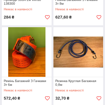
138300
3т 8м
Немає в наявності
Немає в наявності
284
627,60
₴
₴
Ремінь Багажний З Гачками
Резинка Круглая Багажная
3т 6м
0,8м
Немає в наявності
Немає в наявності
572,40
32,70
₴
₴