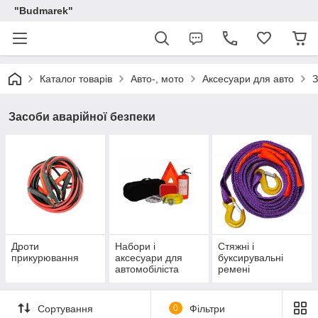
"Budmarek"
Каталог товарів
Авто-, мото
Аксесуари для авто
З
Засоби аварійної безпеки
Дроти
Набори і
Стяжні і
прикурювання
аксесуари для
буксирувальні
автомобіліста
ремені
Сортування
0
Фільтри