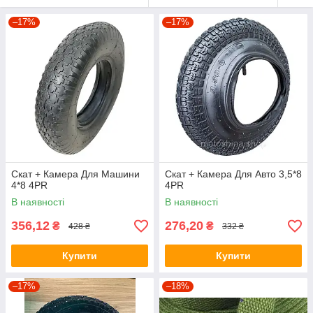
–17%
–17%
Скат + Камера Для Машини
Скат + Камера Для Авто 3,5*8
4*8 4PR
4PR
В наявності
В наявності
356,12
276,20
₴
₴
428 ₴
332 ₴
Купити
Купити
–17%
–18%