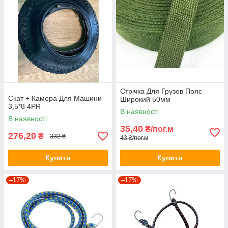
Стрічка Для Грузов Пояс
Скат + Камера Для Машини
Широкий 50мм
3,5*8 4PR
В наявності
В наявності
35,40
₴/пог.м
276,20
₴
332 ₴
43 ₴/пог.м
Купити
Купити
–17%
–17%