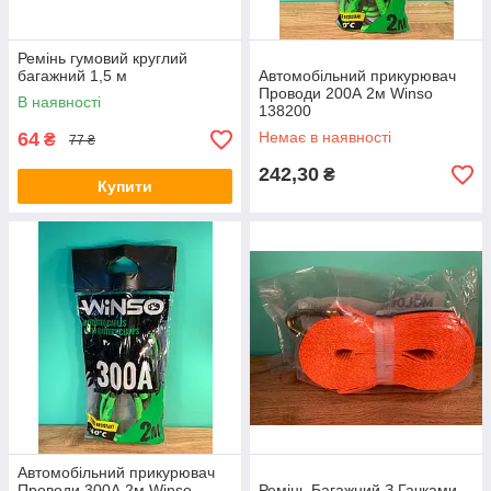
Ремінь гумовий круглий
багажний 1,5 м
Автомобільний прикурювач
Проводи 200А 2м Winso
В наявності
138200
64
Немає в наявності
₴
77 ₴
242,30
₴
Купити
Автомобільний прикурювач
Проводи 300А 2м Winso
Ремінь Багажний З Гачками