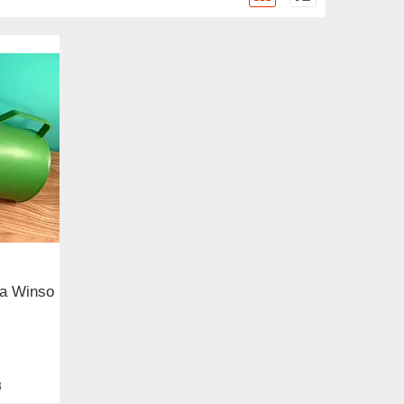
а Winso
8