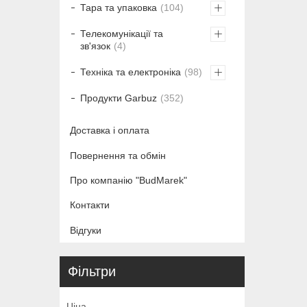
Тара та упаковка
104
Телекомунікації та
зв'язок
4
Техніка та електроніка
98
Продукти Garbuz
352
Доставка і оплата
Повернення та обмін
Про компанію "BudMarek"
Контакти
Відгуки
Фільтри
Ціна