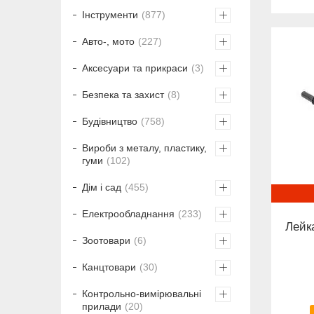
Інструменти
877
Авто-, мото
227
Аксесуари та прикраси
3
Безпека та захист
8
Будівництво
758
Вироби з металу, пластику,
гуми
102
Дім і сад
455
Електрообладнання
233
Лейк
Зоотовари
6
Канцтовари
30
Контрольно-вимірювальні
прилади
20