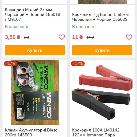
Крокодил Малий 27 мм
Червоний + Чорний 155018
Крокодил Під Банан L-55мм
ЛМ9107
Червоний + Чорний 155029
В наявності
В наявності
3,50
11
₴
₴
5 ₴
14 ₴
Купити
Купити
–17%
–17%
Клеми Акумуляторні Вінзо
Крокодил 100А LM9142
200гр 146500
122мм lemanso Пара