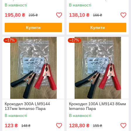
В наявності
В наявності
195,80
138,10
₴
₴
235 ₴
166 ₴
Купити
Купити
–17%
–17%
Крокодил 300А LM9144
Крокодил 100А LM9143 86мм
137мм lemanso Пара
lemanso Пара
В наявності
В наявності
123
128,80
₴
₴
148 ₴
155 ₴