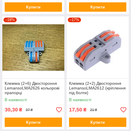
Купити
Купити
–18%
–17%
Клемма (2+6) Двостороння
Клемма (2+2) Двостороння
LemansoLMA2626 кольорові
LemansoLMA2612 (кріплення
прапорці
під болти)
В наявності
В наявності
30,30
17,50
₴
₴
37 ₴
21 ₴
Купити
Купити