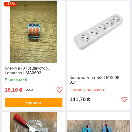
–18%
Клемма (3+3) Двустор.
Lemanso LMA2603
Колодка 5-на Б/З LMK008
В наявності
014
18,10
Немає в наявності
₴
22 ₴
141,70
₴
Купити