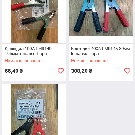
Крокодил 100А LM9140
Крокодил 400А LM9145 89мм
105мм lemanso Пара
lemanso Пара
Немає в наявності
Немає в наявності
66,40
308,20
₴
₴