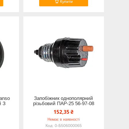
Купити
anso
Запобіжник однополярний
й З
різьбовий ПАР-25 56-97-08
152,35 ₴
Немає в наявності
0-Б506000065