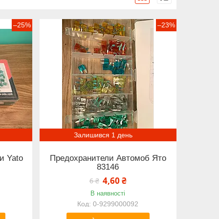
–25%
–23%
Залишився 1 день
и Yato
Предохранители Автомоб Ято
83146
4,60 ₴
6 ₴
В наявності
0-9299000092