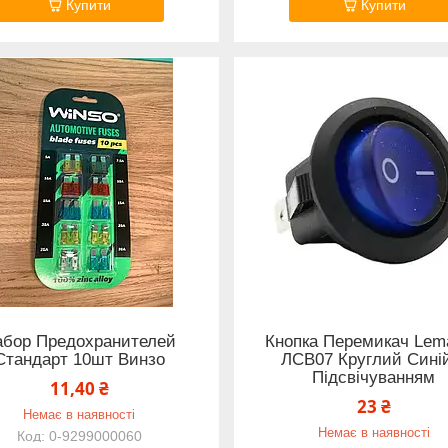
Купити
Купити
абор Предохранителей
Кнопка Перемикач Lem
Стандарт 10шт Винзо
ЛСВ07 Круглий Сині
Підсвічуванням
11,40 ₴
23 ₴
Немає в наявності
Немає в наявності
0-9299000060