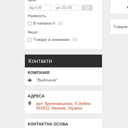
Наявність
В наявності
3
Акція
Товари зі знижками
3
Контакти
"Budmarek"
вул. Кручковського, 5 (Індекс
81021), Нагачів, Україна