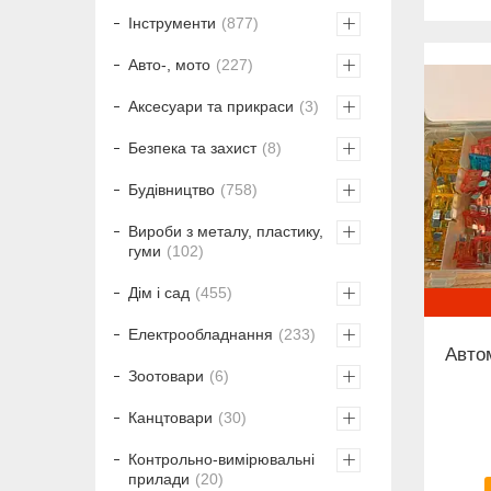
Інструменти
877
Авто-, мото
227
Аксесуари та прикраси
3
Безпека та захист
8
Будівництво
758
Вироби з металу, пластику,
гуми
102
Дім і сад
455
Електрообладнання
233
Автом
Зоотовари
6
Канцтовари
30
Контрольно-вимірювальні
прилади
20