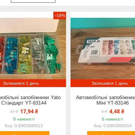
–18%
Залишився 1 день
Залишився 1 день
обільні запобіжники Yato
Автомобільні запобіжник
Стандарт YT-83144
Міні YT-83146
17,94 ₴
4,48 ₴
22 ₴
6 ₴
В наявності
В наявності
0-Б903000013
0-Б903000014