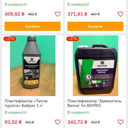
В наявності
В наявності
409,92
371,91
₴
₴
492 ₴
447 ₴
Купити
Купити
–17%
–17%
Пластифікатор «Тепла
Пластификатор 'Заменитель
підлога» Байрис 1 л
Вапна' 5л BAYRIS
В наявності
В наявності
83,52
342,72
₴
₴
101 ₴
412 ₴