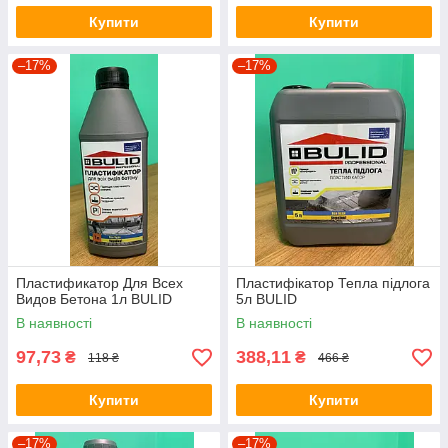
Купити
Купити
–17%
–17%
Пластификатор Для Всех
Пластифікатор Тепла підлога
Видов Бетона 1л BULID
5л BULID
В наявності
В наявності
97,73
388,11
₴
₴
118 ₴
466 ₴
Купити
Купити
–17%
–17%