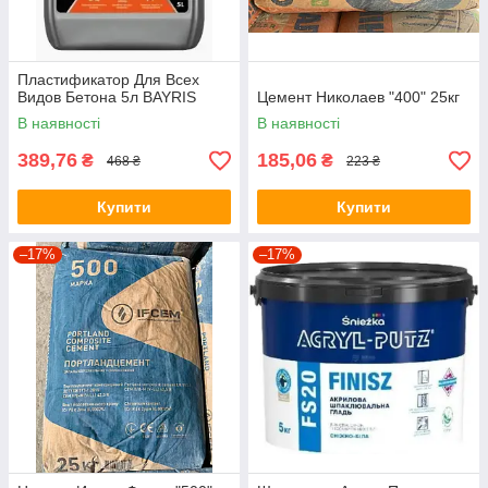
Пластификатор Для Всех
Видов Бетона 5л BAYRIS
Цемент Николаев "400" 25кг
В наявності
В наявності
389,76
185,06
₴
₴
468 ₴
223 ₴
Купити
Купити
–17%
–17%