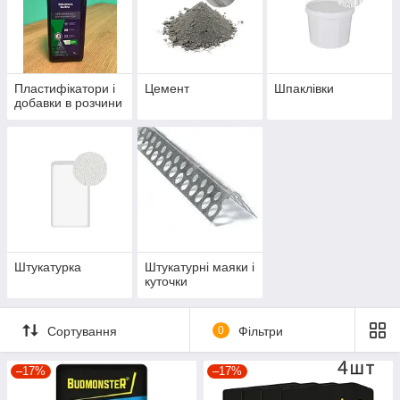
Пластифікатори і
Цемент
Шпаклівки
добавки в розчини
Штукатурка
Штукатурні маяки і
куточки
Сортування
0
Фільтри
–17%
–17%