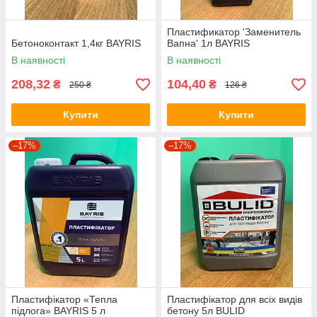
Пластификатор 'Заменитель
Бетоноконтакт 1,4кг BAYRIS
Вапна' 1л BAYRIS
В наявності
В наявності
208,32
104,40
₴
₴
250 ₴
126 ₴
Купити
Купити
–17%
–17%
Пластифікатор «Тепла
Пластифікатор для всіх видів
підлога» BAYRIS 5 л
бетону 5л BULID