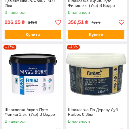
Цемент Ивано-Франк "500"
Шпаклевка Акрил-Путс
25кг
Финиш 5кг (Укр) В Ведре
В наявності
В наявності
206,25
356,51
₴
₴
248 ₴
428 ₴
Купити
Купити
–17%
–18%
Шпаклевка Акрил-Путс
Шпаклевка По Дереву Дуб
Финиш 1,5кг (Укр) В Ведре
Farbex 0,35кг
В наявності
В наявності