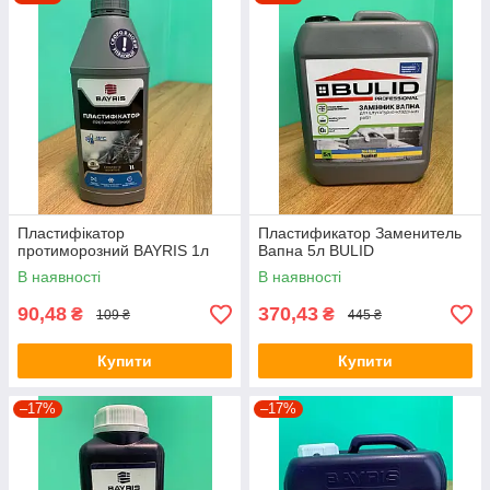
Пластифікатор
Пластификатор Заменитель
протиморозний BAYRIS 1л
Вапна 5л BULID
В наявності
В наявності
90,48
370,43
₴
₴
109 ₴
445 ₴
Купити
Купити
–17%
–17%