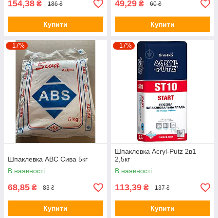
154,38
49,29
₴
₴
186 ₴
60 ₴
Купити
Купити
–17%
–17%
Шпаклевка Acryl-Putz 2в1
Шпаклевка АВС Сива 5кг
2,5кг
В наявності
В наявності
68,85
113,39
₴
₴
83 ₴
137 ₴
Купити
Купити