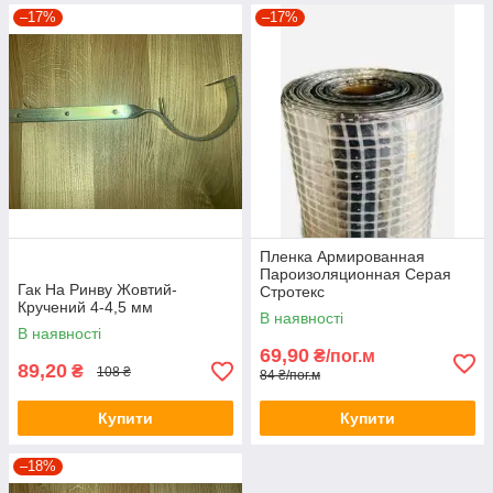
–17%
–17%
Пленка Армированная
Пароизоляционная Серая
Гак На Ринву Жовтий-
Стротекс
Кручений 4-4,5 мм
В наявності
В наявності
69,90
₴/пог.м
89,20
₴
108 ₴
84 ₴/пог.м
Купити
Купити
–18%