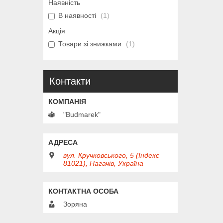
Наявність
В наявності
1
Акція
Товари зі знижками
1
Контакти
"Budmarek"
вул. Кручковського, 5 (Індекс
81021), Нагачів, Україна
Зоряна