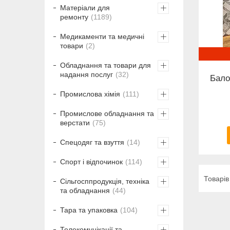
Матеріали для
ремонту
1189
Медикаменти та медичні
товари
2
Обладнання та товари для
надання послуг
32
Бало
Промислова хімія
111
Промислове обладнання та
верстати
75
Спецодяг та взуття
14
Спорт і відпочинок
114
Сільгосппродукція, техніка
та обладнання
44
Тара та упаковка
104
Телекомунікації та