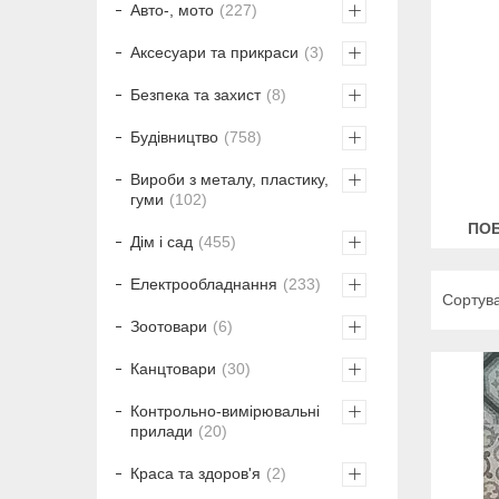
Авто-, мото
227
Аксесуари та прикраси
3
Безпека та захист
8
Будівництво
758
Вироби з металу, пластику,
гуми
102
ПОБ
Дім і сад
455
Електрообладнання
233
Зоотовари
6
Канцтовари
30
Контрольно-вимірювальні
прилади
20
Краса та здоров'я
2