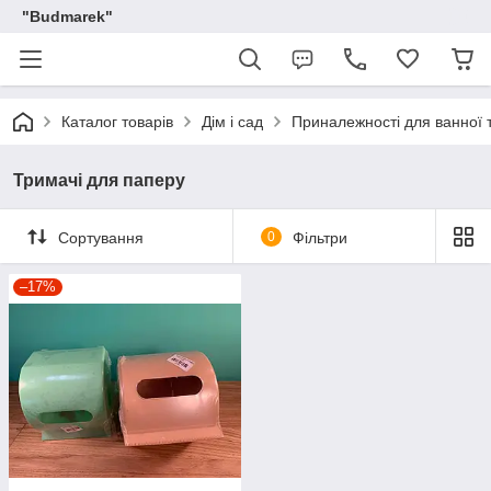
"Budmarek"
Каталог товарів
Дім і сад
Приналежності для ванної 
Тримачі для паперу
Сортування
0
Фільтри
–17%