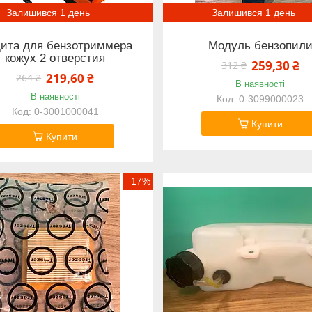
Залишився 1 день
Залишився 1 день
ита для бензотриммера
Модуль бензопил
кожух 2 отверстия
259,30 ₴
312 ₴
219,60 ₴
264 ₴
В наявності
В наявності
0-3099000023
0-3001000041
Купити
Купити
–17%