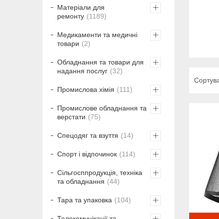
Матеріали для
ремонту
1189
Медикаменти та медичні
товари
2
Обладнання та товари для
надання послуг
32
Промислова хімія
111
Промислове обладнання та
верстати
75
Спецодяг та взуття
14
Спорт і відпочинок
114
Сільгосппродукція, техніка
та обладнання
44
Тара та упаковка
104
Телекомунікації та