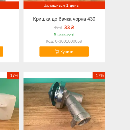
Залишився 1 день
и
Кришка до бачка чорна 430
33 ₴
40 ₴
В наявності
0-3001000059
Купити
–17%
–17%