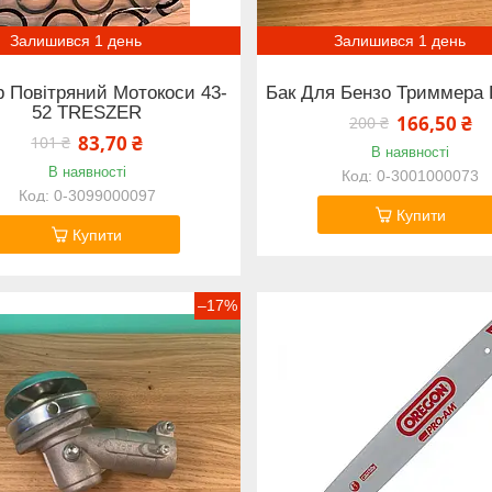
Залишився 1 день
Залишився 1 день
р Повітряний Мотокоси 43-
Бак Для Бензо Триммера
52 TRESZER
166,50 ₴
200 ₴
83,70 ₴
101 ₴
В наявності
В наявності
0-3001000073
0-3099000097
Купити
Купити
–17%