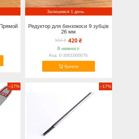
Залишився 1 день
 Прямой
Редуктор для бензокоси 9 зубців
26 мм
420 ₴
504 ₴
В наявності
0-3001000076
Купити
–17%
–17%