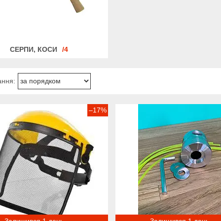
СЕРПИ, КОСИ
4
–17%
Залишився 1 день
Залишився 1 день