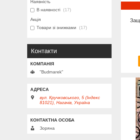
Наявність
В наявності
17
Акція
Защ
Товари зі знижками
17
Контакти
"Budmarek"
вул. Кручковського, 5 (Індекс
81021), Нагачів, Україна
Зоряна