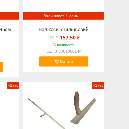
Залишився 1 день
 45см
Вал коси 7 шліцьовий
157,50 ₴
189 ₴
В наявності
0-3001000144
Купити
–17%
–17%