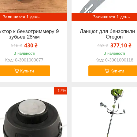
Залишився 1 день
Залишився 1 день
уктор к бензотриммеру 9
Ланцюг для бензопили
зубьев 28мм
Oregon
430 ₴
377,10 ₴
516 ₴
453 ₴
В наявності
В наявності
0-3001000077
0-3001000118
Купити
Купити
–17%