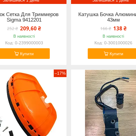
ок Сетка Для Триммеров
Катушка Бочка Алюмин
Sigma 9412201
43мм
209,60 ₴
138 ₴
252 ₴
166 ₴
В наявності
В наявності
0-2399000003
0-3001000026
Купити
Купити
–17%