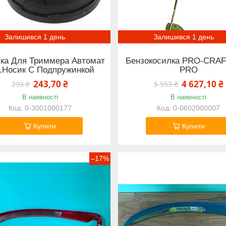
Залишився 1 день
Залишився 1 день
ка Для Триммера Автомат
Бензокосилка PRO-CRAF
.Носик С Подпружинкой
PRO
243,70 ₴
4 627,10 ₴
293 ₴
5 553 ₴
В наявності
В наявності
0-3001000177
0-0602000007
Купити
Купити
–17%