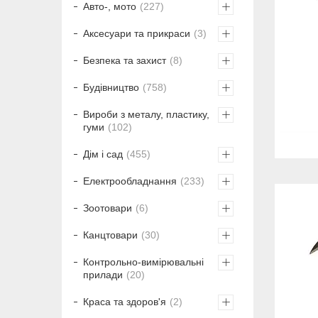
Авто-, мото
227
Аксесуари та прикраси
3
Безпека та захист
8
Будівництво
758
Вироби з металу, пластику,
гуми
102
Дім і сад
455
Електрообладнання
233
Зоотовари
6
Канцтовари
30
Контрольно-вимірювальні
прилади
20
Краса та здоров'я
2