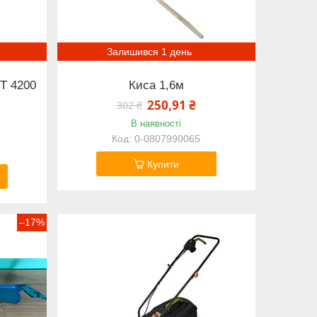
Залишився 1 день
T 4200
Киса 1,6м
250,91 ₴
302 ₴
В наявності
0-0807990065
Купити
–17%