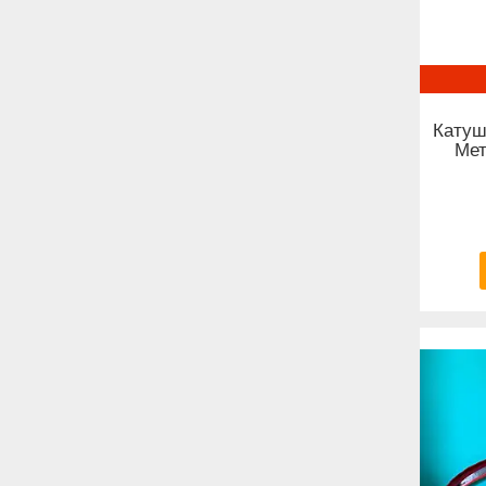
Катуш
Мет