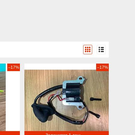
–17%
–17%
Залишився 1 день