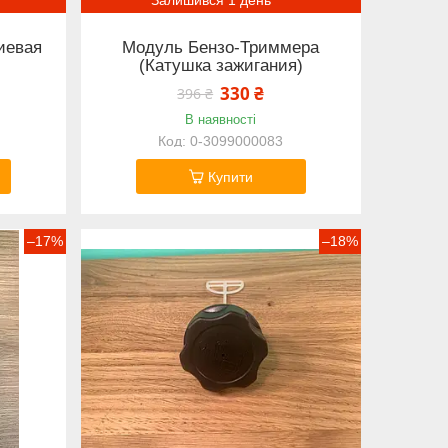
иевая
Модуль Бензо-Триммера
(Катушка зажигания)
330 ₴
396 ₴
В наявності
0-3099000083
Купити
–17%
–18%