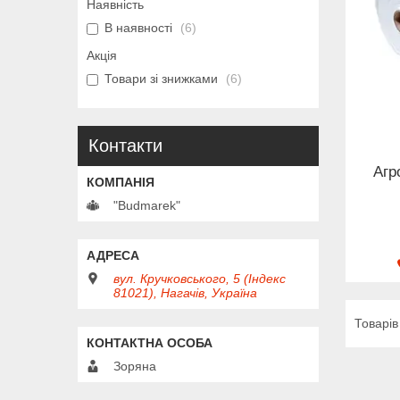
Наявність
В наявності
6
Акція
Товари зі знижками
6
Контакти
Агр
"Budmarek"
вул. Кручковського, 5 (Індекс
81021), Нагачів, Україна
Зоряна