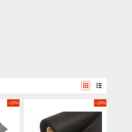
–20%
–18%