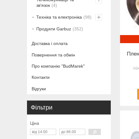
зв'язок
4
Техніка та електроніка
98
Продукти Garbuz
352
Доставка і оплата
Плен
Повернення та обмін
Про компанію "BudMarek"
10
Контакти
Відгуки
Фільтри
Ціна