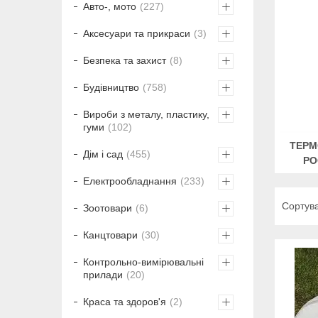
Авто-, мото
227
Аксесуари та прикраси
3
Безпека та захист
8
Будівництво
758
Вироби з металу, пластику,
гуми
102
ТЕРМ
Дім і сад
455
РО
Електрообладнання
233
Зоотовари
6
Канцтовари
30
Контрольно-вимірювальні
прилади
20
Краса та здоров'я
2