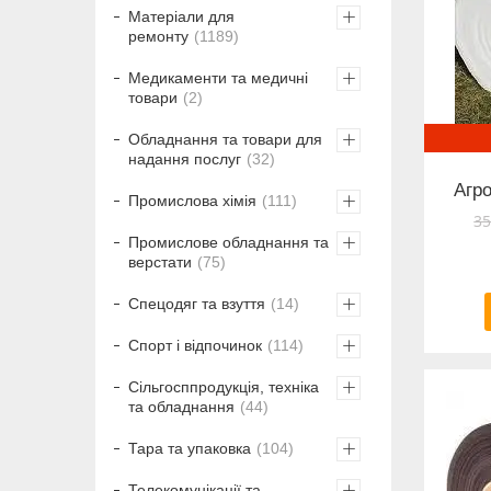
Матеріали для
ремонту
1189
Медикаменти та медичні
товари
2
Обладнання та товари для
надання послуг
32
Агро
Промислова хімія
111
35
Промислове обладнання та
верстати
75
Спецодяг та взуття
14
Спорт і відпочинок
114
Сільгосппродукція, техніка
та обладнання
44
Тара та упаковка
104
Телекомунікації та