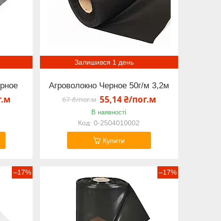
Залишився 1 день
ерное
Агроволокно Черное 50г/м 3,2м
г.м
55,14 ₴/пог.м
67 ₴/пог.м
В наявності
0-2504010002
Купити
–17%
–17%