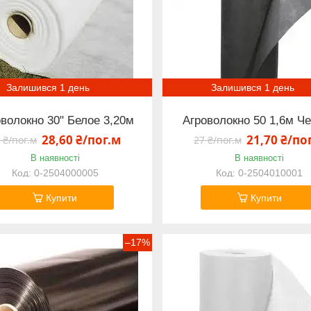
Залишився 1 день
Залишився 1 день
волокно 30" Белое 3,20м
Агроволокно 50 1,6м Ч
28,60 ₴/пог.м
21,70 ₴/по
 ₴/пог.м
27 ₴/пог.м
В наявності
В наявності
0-2504000005
0-2504010001
Купити
Купити
–17%