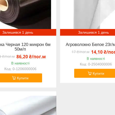
Залишився 1 день
Залишився 1 день
ка Черная 120 микрон 6м
Агроволокно Белое 23г/
50м/п
14,10 ₴/по
17 ₴/пог.м
86,20 ₴/пог.м
4 ₴/пог.м
В наявності
В наявності
0-2504000006
0-1206000006
Купити
Купити