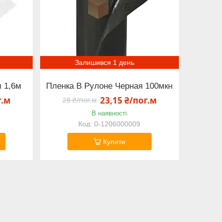
Залишився 1 день
м 1,6м
Пленка В Рулоне Черная 100мкн
г.м
23,15 ₴/пог.м
28 ₴/пог.м
В наявності
0-1206000009
Купити