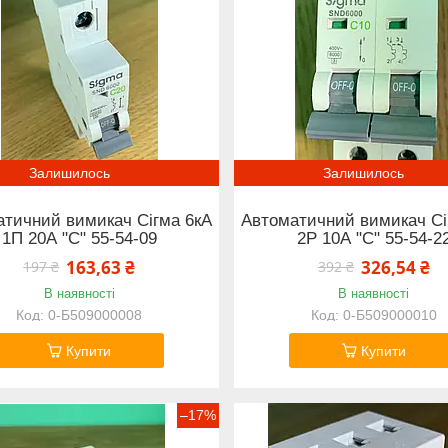
Залишилось
Залишилось
тичний вимикач Сігма 6кА
Автоматичний вимикач Сі
1П 20А "С" 55-54-09
2Р 10А "С" 55-54-2
163,63 ₴
326,54 ₴
197 ₴
392 ₴
В наявності
В наявності
0-Б509000008
0-Б509000010
Купити
Купити
–17%