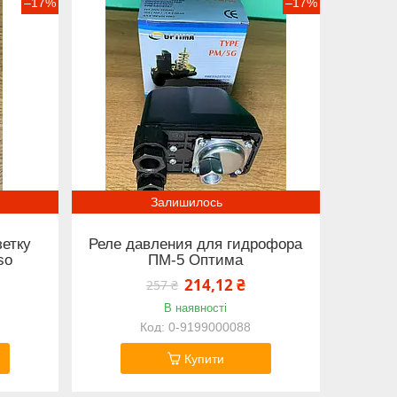
–17%
–17%
Залишилось
зетку
Реле давления для гидрофора
so
ПМ-5 Оптима
214,12 ₴
257 ₴
В наявності
0-9199000088
Купити