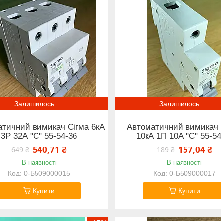
Залишилось
Залишилось
тичний вимикач Сігма 6кА
Автоматичний вимикач 
3Р 32А "С" 55-54-36
10кА 1П 10А "С" 55-54
540,71 ₴
157,04 ₴
649 ₴
189 ₴
В наявності
В наявності
0-Б509000015
0-Б509000017
Купити
Купити