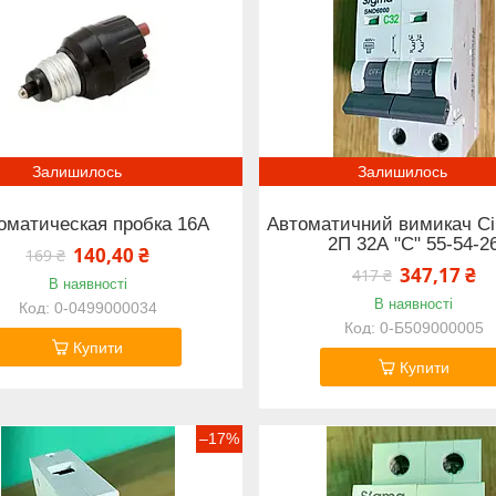
Залишилось
Залишилось
оматическая пробка 16А
Автоматичний вимикач Сі
2П 32А "С" 55-54-2
140,40 ₴
169 ₴
347,17 ₴
417 ₴
В наявності
В наявності
0-0499000034
0-Б509000005
Купити
Купити
–17%