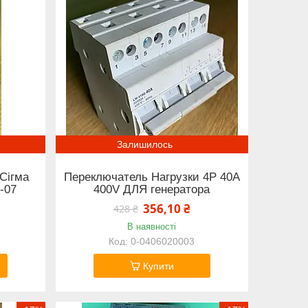
Залишилось
Сігма
Переключатель Нагрузки 4Р 40А
-07
400V ДЛЯ генератора
356,10 ₴
428 ₴
В наявності
0-0406020003
Купити