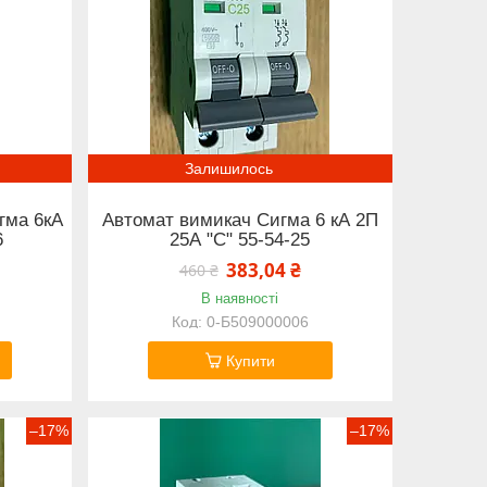
Залишилось
гма 6кА
Автомат вимикач Сигма 6 кА 2П
6
25А "С" 55-54-25
383,04 ₴
460 ₴
В наявності
0-Б509000006
Купити
–17%
–17%