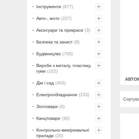
Інструменти
877
Авто-, мото
227
Аксесуари та прикраси
3
Безпека та захист
8
Будівництво
758
Вироби з металу, пластику,
гуми
102
АВТОМ
Дім і сад
455
Електрообладнання
233
Зоотовари
6
Канцтовари
30
Контрольно-вимірювальні
прилади
20