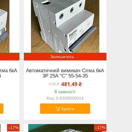
Залишилось
гма 6кА
Автоматичний вимикач Сігма 6кА
4
3Р 25А "С" 55-54-35
481,49 ₴
578 ₴
В наявності
0-Б509000014
Купити
–17%
–17%