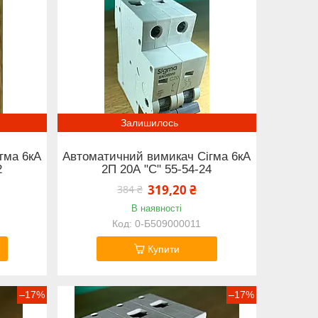
Залишилось
гма 6кА
Автоматичний вимикач Сігма 6кА
2
2П 20А "С" 55-54-24
319,20 ₴
384 ₴
В наявності
0-Б509000011
Купити
–17%
–17%