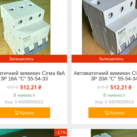
Залишилось
Залишилось
тичний вимикач Сігма 6кА
Автоматичний вимикач Сі
3Р 16А "С" 55-54-33
3Р 20А "С" 55-54-3
512,21 ₴
512,21 ₴
615 ₴
615 ₴
В наявності
В наявності
0-Б509000012
0-Б509000013
Купити
Купити
–17%