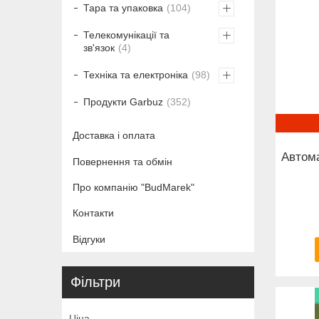
Тара та упаковка
104
Телекомунікації та
зв'язок
4
Техніка та електроніка
98
Продукти Garbuz
352
Доставка і оплата
Автома
Повернення та обмін
Про компанію "BudMarek"
Контакти
Відгуки
Фільтри
Ціна