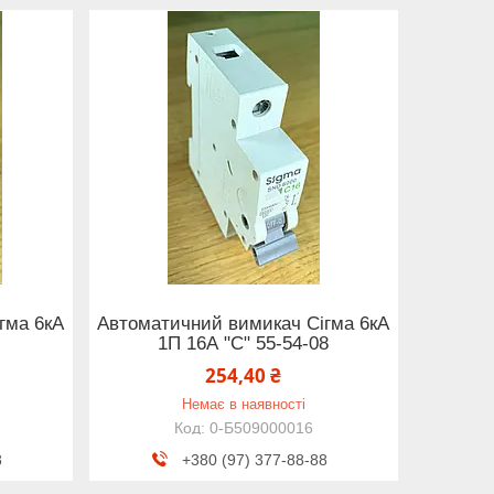
гма 6кА
Автоматичний вимикач Сігма 6кА
1П 16А "С" 55-54-08
254,40 ₴
Немає в наявності
0-Б509000016
8
+380 (97) 377-88-88