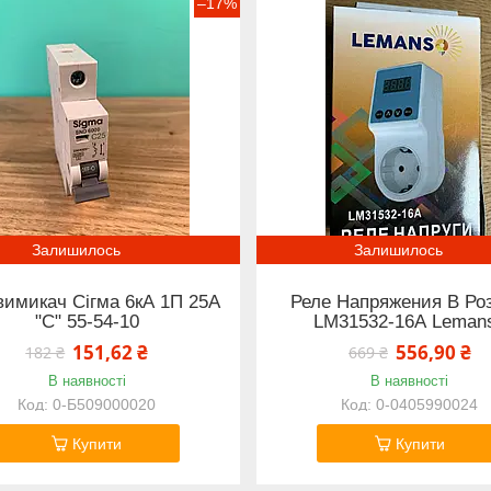
–17%
Залишилось
Залишилось
вимикач Сігма 6кА 1П 25А
Реле Напряжения В Ро
"С" 55-54-10
LM31532-16А Leman
151,62 ₴
556,90 ₴
182 ₴
669 ₴
В наявності
В наявності
0-Б509000020
0-0405990024
Купити
Купити