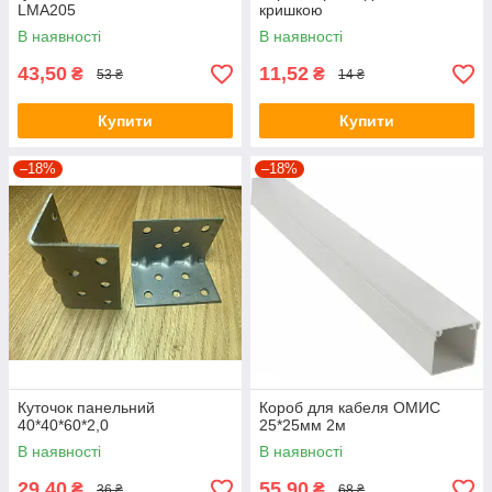
LMA205
кришкою
В наявності
В наявності
43,50
11,52
₴
₴
53 ₴
14 ₴
Купити
Купити
–18%
–18%
Куточок панельний
Короб для кабеля ОМИС
40*40*60*2,0
25*25мм 2м
В наявності
В наявності
29,40
55,90
₴
₴
36 ₴
68 ₴