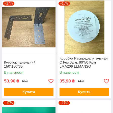
–17%
–18%
Коробка Распределительная
Куточок панельний
С Рез.Загл. 80*50 Круг
150*150*65
LMA206 LEMANSO
В наявності
В наявності
53,90
35,90
₴
₴
65 ₴
44 ₴
Купити
Купити
–17%
–17%