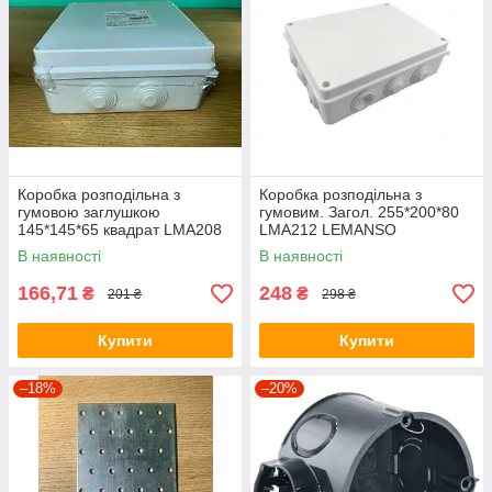
Коробка розподільна з
Коробка розподільна з
гумовою заглушкою
гумовим. Загол. 255*200*80
145*145*65 квадрат LMA208
LMA212 LEMANSO
LEMANSO
В наявності
В наявності
166,71
248
₴
₴
201 ₴
298 ₴
Купити
Купити
–18%
–20%