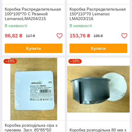
Коробка Распределительная
Коробка Распределительная
100*100*70 С Резиной
150*110*70 Lemanso
LemansoLMA204/215
LMA203/216
В наявності
В наявності
96,82
153,76
₴
₴
117 ₴
185 ₴
Купити
Купити
–18%
–18%
Коробка розподільна сіра з
гумовим. Загл. 85*85*50
Коробка розподільна 80 мм з