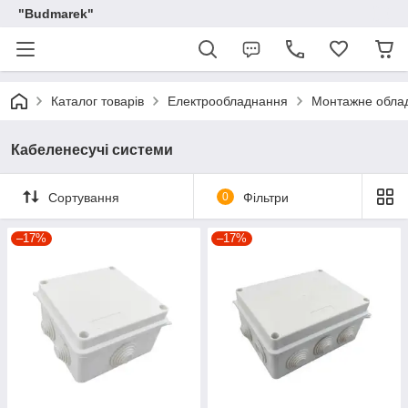
"Budmarek"
Каталог товарів
Електрообладнання
Монтажне обла
Кабеленесучі системи
Сортування
0
Фільтри
–17%
–17%