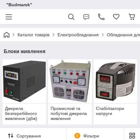
"Budmarek"
Каталог товарів
Електрообладнання
Обладнання для
Блоки живлення
Джерела
Промислові та
Стабілізатори
безперебійного
побутові джерела
напруги
живлення (дбж)
живлення
Сортування
0
Фільтри