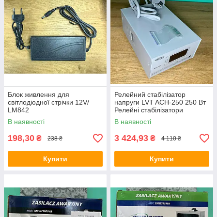
Блок живлення для
Релейний стабілізатор
світлодіодної стрічки 12V/
напруги LVT ACH-250 250 Вт
LM842
Релейні стабілізатори
напруги
В наявності
В наявності
198,30
3 424,93
₴
₴
238 ₴
4 110 ₴
Купити
Купити