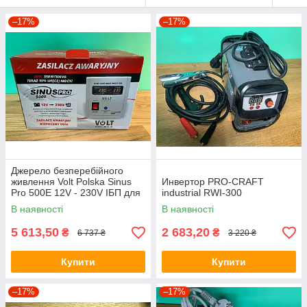
–17%
–17%
Джерело безперебійного
живлення Volt Polska Sinus
Инвертор PRO-CRAFT
Pro 500E 12V - 230V ІБП для
industrial RWI-300
дому Безперебійник для
В наявності
В наявності
дому
5 613,50
2 683,20
₴
₴
6 737 ₴
3 220 ₴
Купити
Купити
–17%
–17%