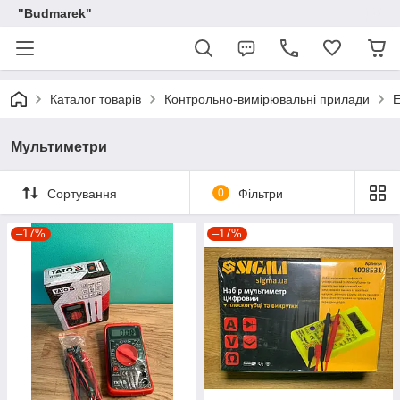
"Budmarek"
Каталог товарів
Контрольно-вимірювальні прилади
Е
Мультиметри
Сортування
0
Фільтри
–17%
–17%